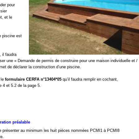
nder pour
ssier
, et le
e piscine est
, il faudra
ser une « Demande de permis de construire pour une maison individuelle et /
et de déclarer la construction d’une piscine.
 le
formulaire CERFA n°13404*05
qu’il faudra remplir en cochant,
 4 et 5.2 de la page 5.
ration préalable
re de présenter au minimum les huit pièces nommées PCMI1 à PCMI8
re.