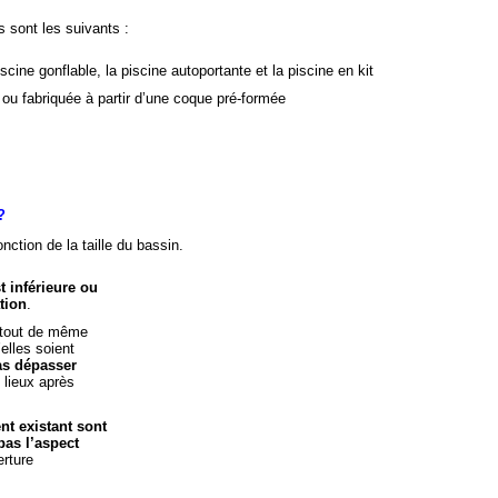
s sont les suivants :
scine gonflable, la piscine autoportante et la piscine en kit
n ou fabriquée à partir d’une coque pré-formée
?
nction de la taille du bassin.
t inférieure ou
tion
.
t tout de même
’elles soient
as dépasser
s lieux après
nt existant sont
pas l’aspect
erture