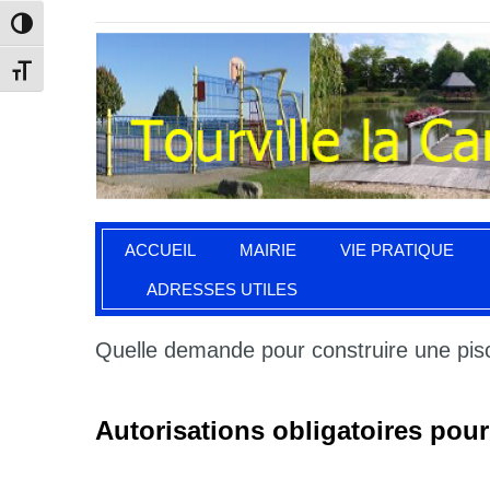
Passer en contraste élevé
Changer la taille de la police
ACCUEIL
MAIRIE
VIE PRATIQUE
ADRESSES UTILES
Quelle demande pour construire une pis
Autorisations obligatoires pour