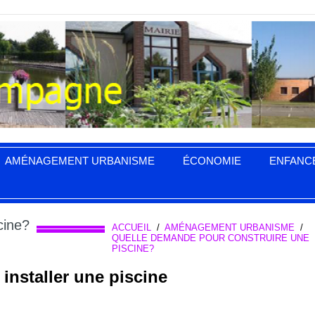
AMÉNAGEMENT URBANISME
ÉCONOMIE
ENFANC
cine?
ACCUEIL
/
AMÉNAGEMENT URBANISME
/
QUELLE DEMANDE POUR CONSTRUIRE UNE
PISCINE?
 installer une piscine