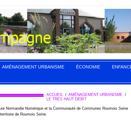
AMÉNAGEMENT URBANISME
ÉCONOMIE
ENFANC
ACCUEIL
/
AMÉNAGEMENT URBANISME
/
LE TRES HAUT DEBIT
at Eure Normandie Numérique et la Communauté de Communes Roumois Seine
territoire de Roumois Seine.