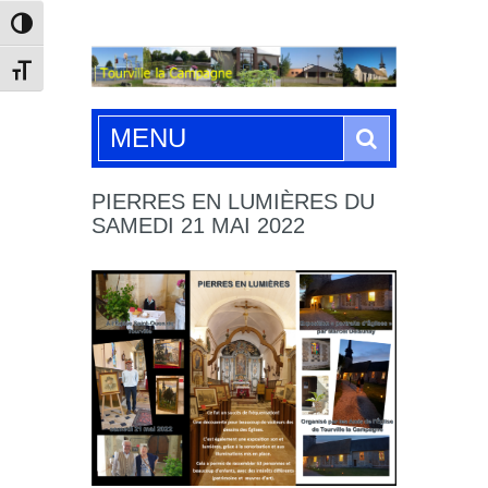
Passer en contraste élevé
Changer la taille de la police
Search
MENU
PIERRES EN LUMIÈRES DU
SAMEDI 21 MAI 2022