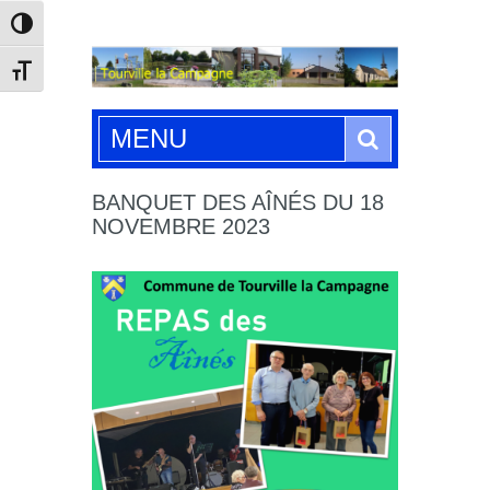
Passer en contraste élevé
Changer la taille de la police
Search
MENU
BANQUET DES AÎNÉS DU 18
NOVEMBRE 2023