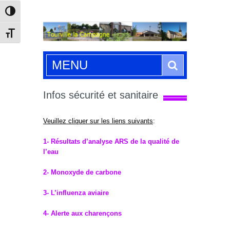
Passer en contraste élevé
Changer la taille de la police
Search
MENU
Infos sécurité et sanitaire
Veuillez cliquer sur les liens suivants
:
1- Résultats d’analyse ARS de la qualité de
l’eau
2- Monoxyde de carbone
3- L’influenza aviaire
4- Alerte aux charençons