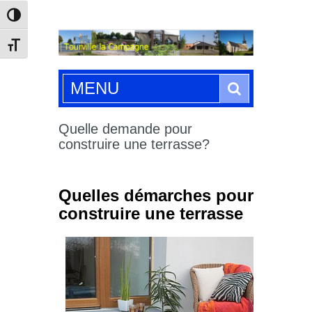
Passer en contraste élevé
Changer la taille de la police
Search
MENU
Quelle demande pour
construire une terrasse?
Quelles démarches pour
construire une terrasse