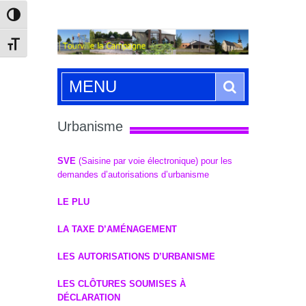
Passer en contraste élevé
Changer la taille de la police
Search
MENU
Urbanisme
SVE
(Saisine par voie électronique) pour les
demandes d’autorisations d’urbanisme
LE PLU
LA TAXE D’AMÉNAGEMENT
LES AUTORISATIONS D’URBANISME
LES CLÔTURES SOUMISES À
DÉCLARATION