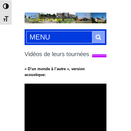
Passer en contraste élevé
Changer la taille de la police
Search
MENU
Vidéos de leurs tournées
« D’un monde à l’autre », version
acoustique: