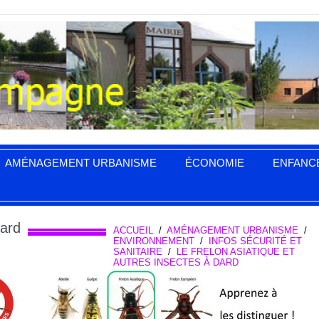
AMÉNAGEMENT URBANISME
ÉCONOMIE
ENFANC
dard
ACCUEIL
/
AMÉNAGEMENT URBANISME
/
ENVIRONNEMENT
/
INFOS SÉCURITÉ ET
SANITAIRE
/
LE FRELON ASIATIQUE ET
AUTRES INSECTES À DARD