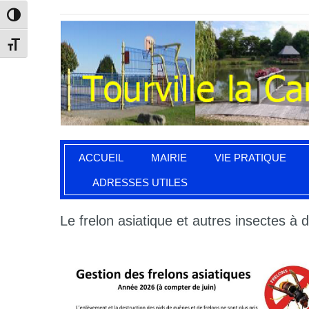
Passer en contraste élevé
Changer la taille de la police
ACCUEIL
MAIRIE
VIE PRATIQUE
ADRESSES UTILES
Le frelon asiatique et autres insectes à 