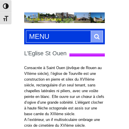
Passer en contraste élevé
Changer la taille de la police
Search
MENU
L’Eglise St Ouen
Consacrée à Saint Ouen (évêque de Rouen au
VIIème siècle), l’église de Tourville est une
construction en pierre et silex du XVIIème
siècle, rectangulaire d’un seul tenant, sans
chapelles latérales ni piliers, avec une voûte
peinte en blanc. Elle ouvre sur un chœur à clefs
d’ogive d’une grande sobriété. L’élégant clocher
à haute flèche octogonale est assis sur une
base carrée du XIIIème siècle.
A l’extérieur, un if multiséculaire ombrage une
croix de cimetière du XVIème siècle.