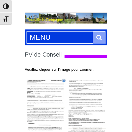
Passer en contraste élevé
Changer la taille de la police
Search
MENU
PV de Conseil
Veuillez cliquer sur l’image pour zoomer: