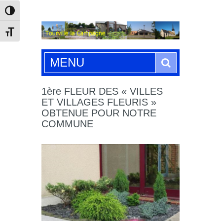
Passer en contraste élevé
Changer la taille de la police
Search
MENU
1ère FLEUR DES « VILLES
ET VILLAGES FLEURIS »
OBTENUE POUR NOTRE
COMMUNE