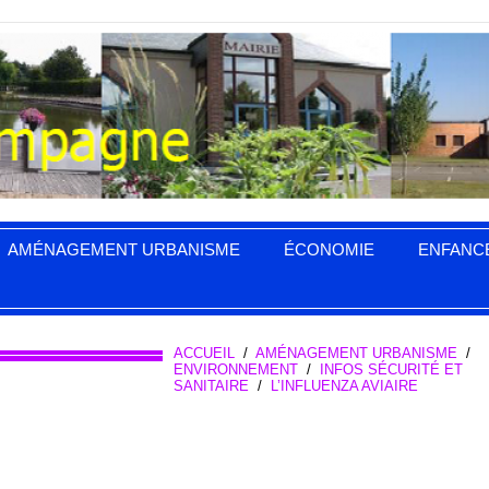
AMÉNAGEMENT URBANISME
ÉCONOMIE
ENFANC
ACCUEIL
/
AMÉNAGEMENT URBANISME
/
ENVIRONNEMENT
/
INFOS SÉCURITÉ ET
SANITAIRE
/
L’INFLUENZA AVIAIRE