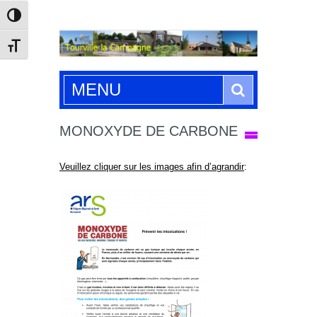
Passer en contraste élevé
Changer la taille de la police
Search
MENU
MONOXYDE DE CARBONE
Veuillez cliquer sur les images afin d’agrandir
: