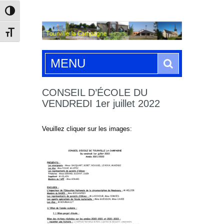
Passer en contraste élevé
Changer la taille de la police
Search
MENU
CONSEIL D’ÉCOLE DU
VENDREDI 1er juillet 2022
Veuillez cliquer sur les images: