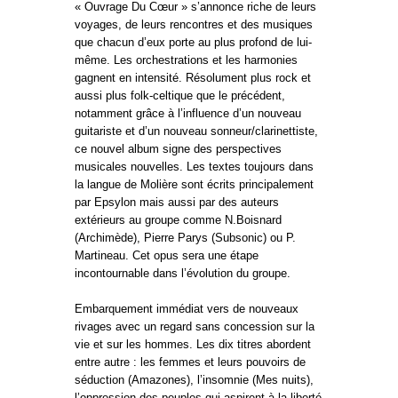
« Ouvrage Du Cœur » s’annonce riche de leurs
voyages, de leurs rencontres et des musiques
que chacun d’eux porte au plus profond de lui-
même. Les orchestrations et les harmonies
gagnent en intensité. Résolument plus rock et
aussi plus folk-celtique que le précédent,
notamment grâce à l’influence d’un nouveau
guitariste et d’un nouveau sonneur/clarinettiste,
ce nouvel album signe des perspectives
musicales nouvelles. Les textes toujours dans
la langue de Molière sont écrits principalement
par Epsylon mais aussi par des auteurs
extérieurs au groupe comme N.Boisnard
(Archimède), Pierre Parys (Subsonic) ou P.
Martineau. Cet opus sera une étape
incontournable dans l’évolution du groupe.
Embarquement immédiat vers de nouveaux
rivages avec un regard sans concession sur la
vie et sur les hommes. Les dix titres abordent
entre autre : les femmes et leurs pouvoirs de
séduction (Amazones), l’insomnie (Mes nuits),
l’oppression des peuples qui aspirent à la liberté