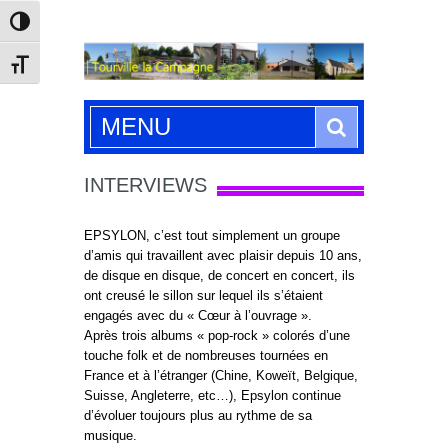
Passer en contraste élevé
Changer la taille de la police
Search
MENU
INTERVIEWS
EPSYLON, c’est tout simplement un groupe
d’amis qui travaillent avec plaisir depuis 10 ans,
de disque en disque, de concert en concert, ils
ont creusé le sillon sur lequel ils s’étaient
engagés avec du « Cœur à l’ouvrage ».
Après trois albums « pop-rock » colorés d’une
touche folk et de nombreuses tournées en
France et à l’étranger (Chine, Koweït, Belgique,
Suisse, Angleterre, etc…), Epsylon continue
d’évoluer toujours plus au rythme de sa
musique.