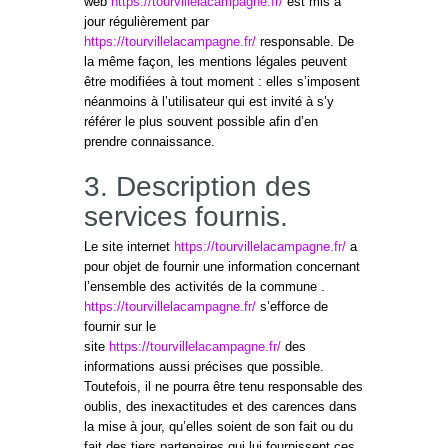
web
https://tourvillelacampagne.fr/
est mis à
jour régulièrement par
https://tourvillelacampagne.fr/
responsable. De
la même façon, les mentions légales peuvent
être modifiées à tout moment : elles s’imposent
néanmoins à l’utilisateur qui est invité à s’y
référer le plus souvent possible afin d’en
prendre connaissance.
3. Description des
services fournis.
Le site internet
https://tourvillelacampagne.fr/
a
pour objet de fournir une information concernant
l’ensemble des activités de la commune .
https://tourvillelacampagne.fr/
s’efforce de
fournir sur le
site
https://tourvillelacampagne.fr/
des
informations aussi précises que possible.
Toutefois, il ne pourra être tenu responsable des
oublis, des inexactitudes et des carences dans
la mise à jour, qu’elles soient de son fait ou du
fait des tiers partenaires qui lui fournissent ces