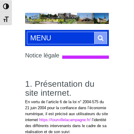
Passer en contraste élevé
Changer la taille de la police
Search
MENU
Notice légale
1. Présentation du
site internet.
En vertu de l’article 6 de la loi n° 2004-575 du
21 juin 2004 pour la confiance dans l’économie
numérique, il est précisé aux utilisateurs du site
internet
https://tourvillelacampagne.fr/
l’identité
des différents intervenants dans le cadre de sa
réalisation et de son suivi: