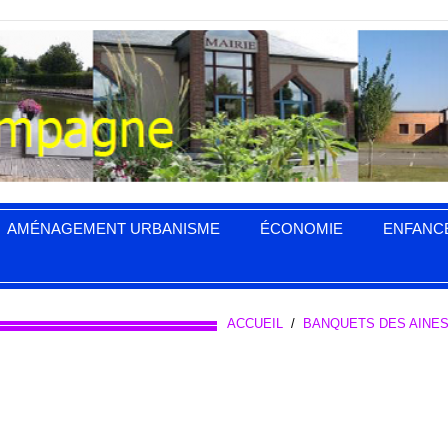
AMÉNAGEMENT URBANISME
ÉCONOMIE
ENFANC
ACCUEIL
/
BANQUETS DES AINE