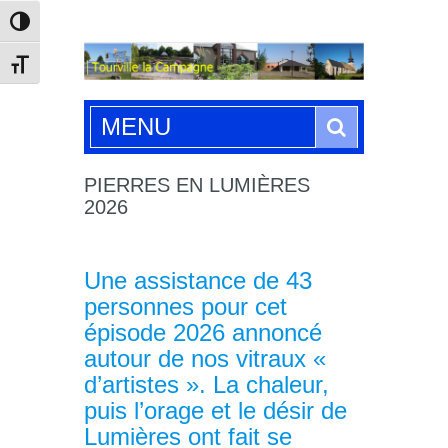
Passer en contraste élevé
Changer la taille de la police
Search
MENU
PIERRES EN LUMIÈRES
2026
Une assistance de 43
personnes pour cet
épisode 2026 annoncé
autour de nos vitraux «
d’artistes ». La chaleur,
puis l’orage et le désir de
Lumières ont fait se