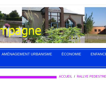
AMÉNAGEMENT URBANISME
ÉCONOMIE
ENFANC
ACCUEIL
/
RALLYE PEDESTR