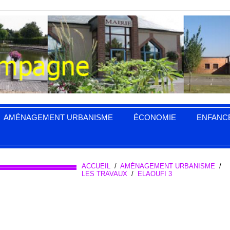
AMÉNAGEMENT URBANISME
ÉCONOMIE
ENFANC
ACCUEIL
/
AMÉNAGEMENT URBANISME
/
LES TRAVAUX
/
ELAOUFI 3