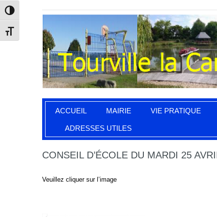
Passer en contraste élevé
Changer la taille de la police
ACCUEIL
MAIRIE
VIE PRATIQUE
ADRESSES UTILES
CONSEIL D’ÉCOLE DU MARDI 25 AVRI
Veuillez cliquer sur l’image