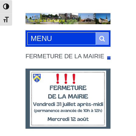
Passer en contraste élevé
Changer la taille de la police
Search
MENU
FERMETURE DE LA MAIRIE