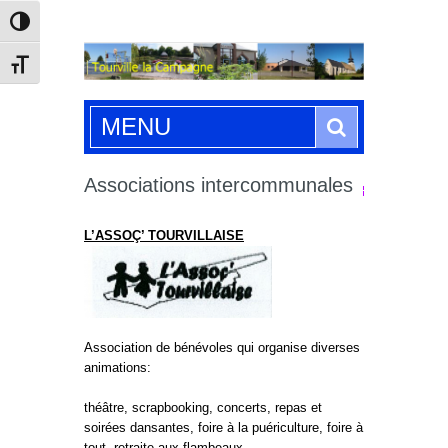
Passer en contraste élevé
Changer la taille de la police
Search
MENU
Associations intercommunales
L’ASSOÇ’ TOURVILLAISE
Association de bénévoles qui organise diverses
animations:
théâtre, scrapbooking, concerts, repas et
soirées dansantes, foire à la puériculture, foire à
tout, retraite aux flambeaux…