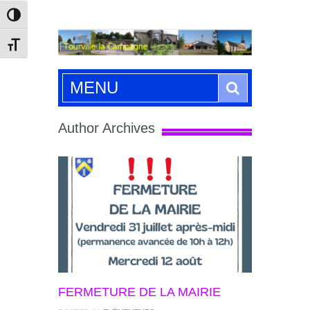
Passer en contraste élevé
Changer la taille de la police
Search
MENU
Author Archives
FERMETURE DE LA MAIRIE